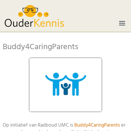
Ga
naar
de
inhoud
Buddy4CaringParents
Op initiatief van Radboud UMC is
Buddy4CaringParents
er