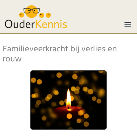
Ga
naar
de
inhoud
Familieveerkracht bij verlies en
rouw