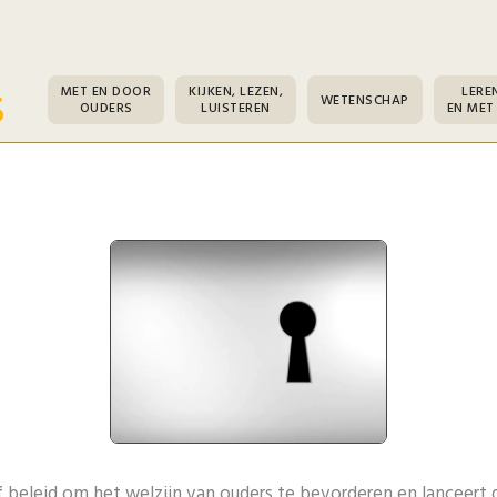
MET EN DOOR
KIJKEN, LEZEN,
LERE
WETENSCHAP
OUDERS
LUISTEREN
EN MET
f beleid om het welzijn van ouders te bevorderen en lanceert 