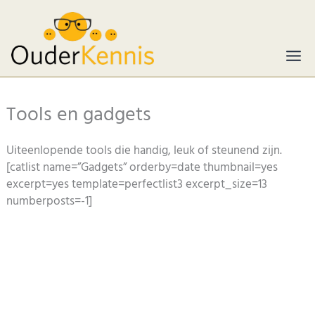
Ga
naar
de
inhoud
Tools en gadgets
Uiteenlopende tools die handig, leuk of steunend zijn.
[catlist name=”Gadgets” orderby=date thumbnail=yes
excerpt=yes template=perfectlist3 excerpt_size=13
numberposts=-1]