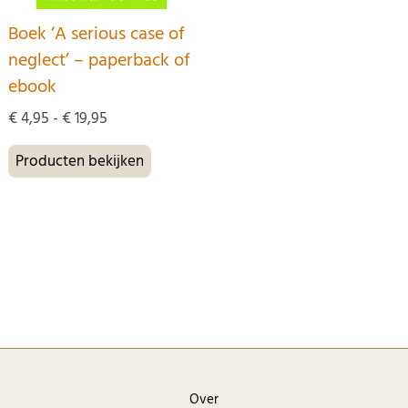
Boek ‘A serious case of
neglect’ – paperback of
ebook
Prijsklasse:
€
4,95
-
€
19,95
€ 4,95
tot
Producten bekijken
€ 19,95
Over