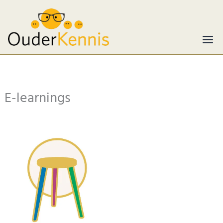
Ga
naar
de
inhoud
E-learnings