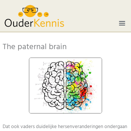
Ga
naar
de
inhoud
The paternal brain
Dat ook vaders duidelijke hersenveranderingen ondergaan