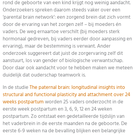
rond de geboorte van een kind krijgt nog weinig aandacht.
Onderzoekers spreken daarom steeds vaker over een
‘parental brain network’: een zorgend brein dat zich vormt
door de ervaring van het zorgen zelf – bij moeders én
vaders. De weg ernaartoe verschilt (bij moeders sterk
hormonaal gedreven, bij vaders eerder door aanpassing en
ervaring), maar de bestemming is verwant. Ander
onderzoek suggereert dat juist de zorgervaring zelf dit
aanstuurt, los van gender of biologische verwantschap.
Door daar ook aandacht voor te hebben maken we meteen
duidelijk dat ouderschap teamwork is.
In de studie
The paternal brain: longitudinal insights into
structural and functional plasticity and attachment over 24
weeks postpartum
worden 25 vaders onderzocht in de
eerste week postpartum en 3, 6, 9, 12 en 24 weken
postpartum. Zo ontstaat een gedetailleerde tijdslijn van
het vaderbrein in de eerste maanden na de geboorte. De
eerste 6-9 weken na de bevalling blijken een belangrijke