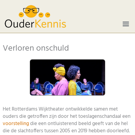
Ga
naar
de
inhoud
Verloren onschuld
Het Rotterdams Wijktheater ontwikkelde samen met
ouders die getroffen zijn door het toeslagenschandaal een
voorstelling
die een ontluisterend beeld geeft van de hel
die de slachtoffers tussen 2005 en 2019 hebben doorleefd.