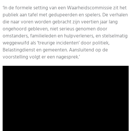
‘In de formele setting van een Waarheidscommissie zit het
publiek aan tafel met gedupeerden en spelers. De verhalen
die naar voren worden gebracht zijn veertien jaar lang
ongehoord gebleven, niet serieus genomen door
omstanders, familieleden en hulpverleners, en stelselmatig
weggewuifd als ‘treurige incidenten’ door politiek,
Belastingdienst en gemeenten. Aansluitend op de
voorstelling volgt er een nagesprek.’