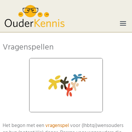
Ga
naar
de
inhoud
Vragenspellen
Het begon met een
vragenspel
voor (lhbtqi)wensouders