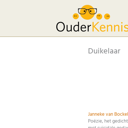
Ga
naar
de
inhoud
Duikelaar
Janneke van Bocke
Poëzie, het gedich