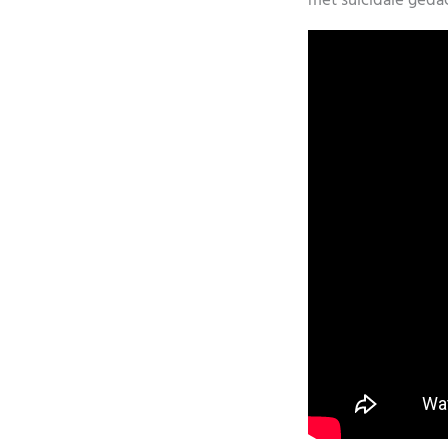
met suïcidale geda