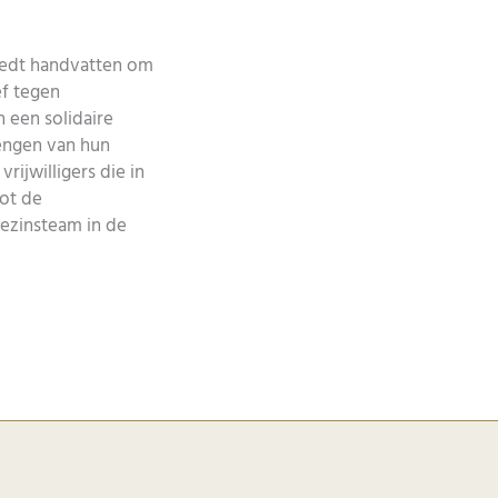
edt handvatten om
ef tegen
 een solidaire
engen van hun
ijwilligers die in
tot de
gezinsteam in de