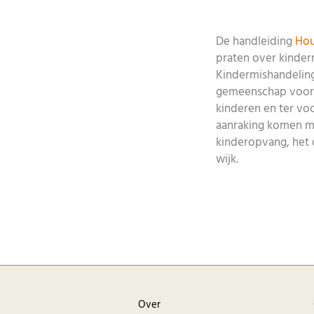
De handleiding
Hou
praten over kinder
Kindermishandeling
gemeenschap voor 
kinderen en ter voo
aanraking komen met
kinderopvang, het o
wijk.
Over