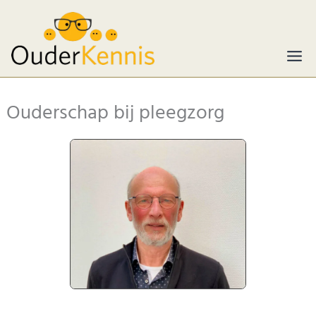
Ga
naar
de
inhoud
Ouderschap bij pleegzorg