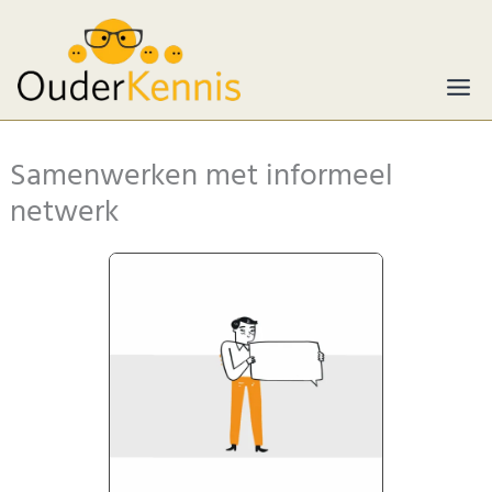
Ga
naar
de
inhoud
Samenwerken met informeel
netwerk