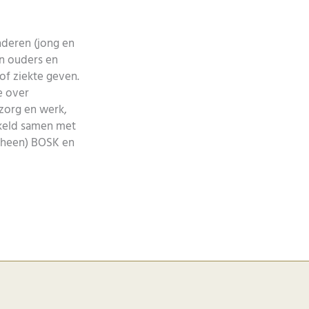
nderen (jong en
an ouders en
of ziekte geven.
e over
 zorg en werk,
kkeld samen met
orheen) BOSK en