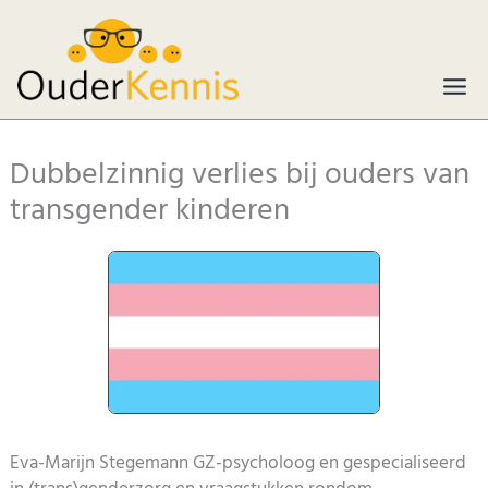
Ga
naar
de
inhoud
Dubbelzinnig verlies bij ouders van
transgender kinderen
Eva-Marijn Stegemann GZ-psycholoog en gespecialiseerd