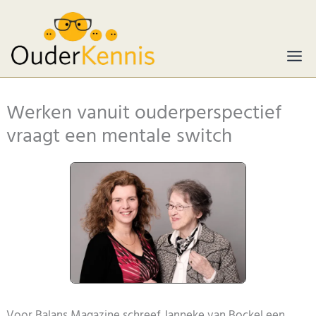
Ga
naar
de
inhoud
Werken vanuit ouderperspectief
vraagt een mentale switch
Voor Balans Magazine schreef Janneke van Bockel een