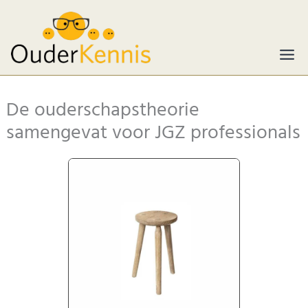
Ga
naar
de
inhoud
De ouderschapstheorie
samengevat voor JGZ professionals