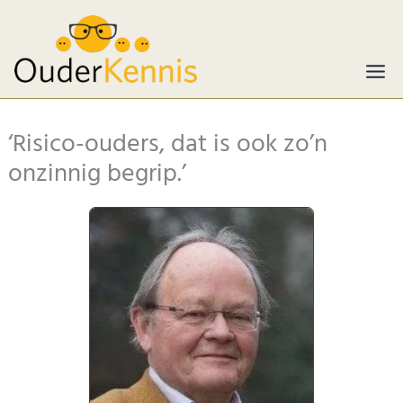
Ga
naar
de
inhoud
‘Risico-ouders, dat is ook zo’n
onzinnig begrip.’